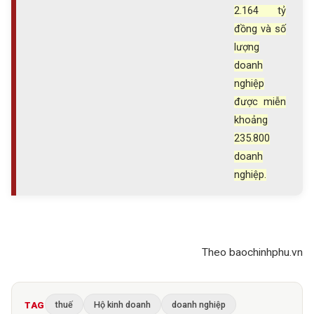
2.164 tỷ
đồng và số
lượng
doanh
nghiệp
được miễn
khoảng
235.800
doanh
nghiệp.
Theo baochinhphu.vn
thuế
Hộ kinh doanh
doanh nghiệp
TAG