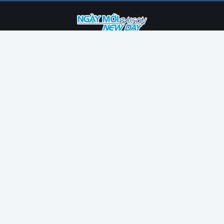
Giấy phép số 63/GP-TTĐT do Sở Thông tin & Truyền thông TPHCM cấp
ngày 25/09/2019.
Phụ trách nội dung: Phan Hồ Viết Trường
Email:
truong.phv@ngaymoisaigon.com
Ghi rõ nguồn ngaymoisaigon.vn khi sử dụng lại thông tin từ website này.
© Bản quyền thuộc về Công ty TNHH TMAI SÀI GÒN
CÔNG TY TNHH TMAI SÀI GÒN
Website:
tmaisaigon.vn
Địa chỉ: 28c/39 Dương Bá Trạc, P. Chánh Hưng, TPHCM
Điện thoại: 028.3850.2010
Văn phòng: HM Town, 412 Nguyễn Thị Minh Khai, P. Bàn Cờ, TPHCM
Điện thoại:
0865.327.003