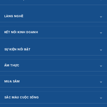
LÀNG NGHỀ
KẾT NỐI KINH DOANH
SỰ KIỆN NỔI BẬT
ẨM THỰC
MUA SẮM
SẮC MÀU CUỘC SỐNG