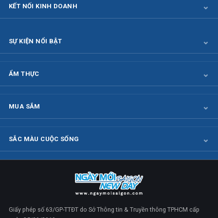
KẾT NỐI KINH DOANH
SỰ KIỆN NỔI BẬT
ẨM THỰC
MUA SẮM
SẮC MÀU CUỘC SỐNG
Giấy phép số 63/GP-TTĐT do Sở Thông tin & Truyền thông TPHCM cấp