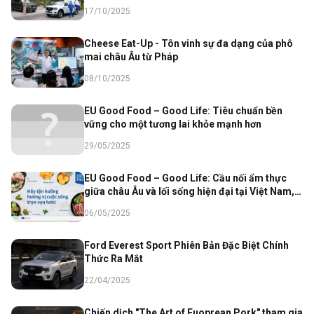
17/10/2025
Cheese Eat-Up - Tôn vinh sự đa dạng của phô
mai châu Âu từ Pháp
08/10/2025
EU Good Food – Good Life: Tiêu chuẩn bền
vững cho một tương lai khỏe mạnh hơn
29/05/2025
EU Good Food – Good Life: Cầu nối ẩm thực
giữa châu Âu và lối sống hiện đại tại Việt Nam,
mỗi bữa ăn là một lựa chọn cho chất lượng sống
06/05/2025
Ford Everest Sport Phiên Bản Đặc Biệt Chính
Thức Ra Mắt
22/04/2025
Chiến dịch "The Art of Euoprean Pork" tham gia