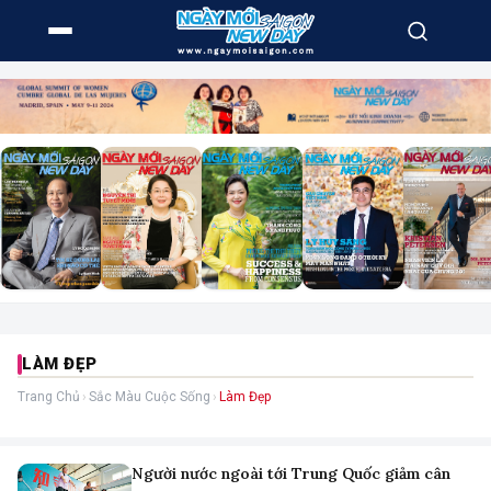
LÀM ĐẸP
Trang Chủ
›
Sắc Màu Cuộc Sống
›
Làm Đẹp
Người nước ngoài tới Trung Quốc giảm cân