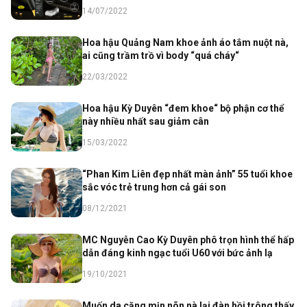
14/07/2022
Hoa hậu Quảng Nam khoe ảnh áo tắm nuột nà,
ai cũng trầm trồ vì body “quá cháy“
22/03/2022
Hoa hậu Kỳ Duyên “đem khoe“ bộ phận cơ thể
này nhiều nhất sau giảm cân
15/03/2022
“Phan Kim Liên đẹp nhất màn ảnh” 55 tuổi khoe
sắc vóc trẻ trung hơn cả gái son
08/12/2021
MC Nguyễn Cao Kỳ Duyên phô trọn hình thể hấp
dẫn đáng kinh ngạc tuổi U60 với bức ảnh lạ
19/10/2021
Muốn da căng mịn nõn nà lại đàn hồi trông thấy