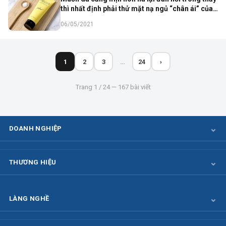
thì nhất định phải thử mặt nạ ngủ “chân ái” của
gái Hàn
06/05/2021
1
2
3
…
24
›
Trang 1 / 24 — 167 bài viết
DOANH NGHIỆP
THƯƠNG HIỆU
LÀNG NGHỀ