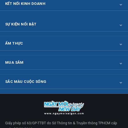
KẾT NỐI KINH DOANH
SỰ KIỆN NỔI BẬT
ẨM THỰC
MUA SẮM
SẮC MÀU CUỘC SỐNG
Giấy phép số 63/GP-TTĐT do Sở Thông tin & Truyền thông TPHCM cấp