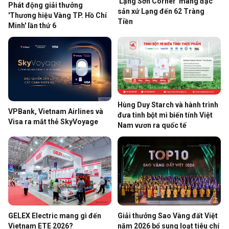
'Lạng Sơn Corner' mang đặc
Phát động giải thưởng
sản xứ Lạng đến 62 Tràng
'Thương hiệu Vàng TP. Hồ Chí
Tiền
Minh' lần thứ 6
Hùng Duy Starch và hành trình
VPBank, Vietnam Airlines và
đưa tinh bột mì biến tính Việt
Visa ra mắt thẻ SkyVoyage
Nam vươn ra quốc tế
GELEX Electric mang gì đến
Giải thưởng Sao Vàng đất Việt
Vietnam ETE 2026?
năm 2026 bổ sung loạt tiêu chí