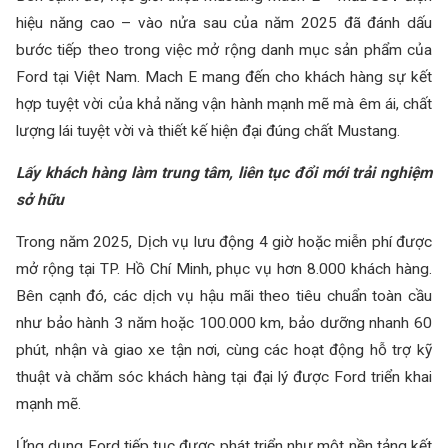
hiệu năng cao – vào nửa sau của năm 2025 đã đánh dấu
bước tiếp theo trong việc mở rộng danh mục sản phẩm của
Ford tại Việt Nam. Mach E mang đến cho khách hàng sự kết
hợp tuyệt vời của khả năng vận hành mạnh mẽ mà êm ái, chất
lượng lái tuyệt vời và thiết kế hiện đại đúng chất Mustang.
Lấy
k
hách
h
àng
l
àm
t
rung
t
âm,
l
iên
t
ục
đ
ổi
m
ới
t
rải
n
ghiệm
s
ở
h
ữu
Trong năm 2025, Dịch vụ lưu động 4 giờ hoặc miễn phí được
mở rộng tại TP. Hồ Chí Minh, phục vụ hơn 8.000 khách hàng.
Bên cạnh đó, các dịch vụ hậu mãi theo tiêu chuẩn toàn cầu
như bảo hành 3 năm hoặc 100.000 km, bảo dưỡng nhanh 60
phút, nhận và giao xe tận nơi, cùng các hoạt động hỗ trợ kỹ
thuật và chăm sóc khách hàng tại đại lý được Ford triển khai
mạnh mẽ.
Ứng dụng Ford tiếp tục được phát triển như một nền tảng kết