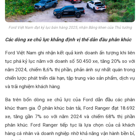
Ford Việt Nam đạt kỷ lục bán hàng 2025, nhận Bằng khen của Thủ tướng
Các
d
òng
x
e
c
hủ
l
ực
k
hẳng
đ
ịnh
v
ị
t
hế
d
ẫn
đ
ầu
p
hân
k
húc
Ford Việt Nam ghi nhận kết quả kinh doanh ấn tượng khi liên
tục phá kỷ lục năm với doanh số 50.450 xe, tăng 20% so với
năm 2024, chiếm 8,6% thị phần, phản ánh sự nhất quán trong
chiến lược phát triển dài hạn, tập trung vào sản phẩm, dịch vụ
và trải nghiệm khách hàng.
Ba trên bốn dòng xe chủ lực của Ford dẫn đầu các phân
khúc tham gia. Ở phân khúc bán tải, Ford Ranger đạt 18.692
xe, tăng gần 7% so với năm 2024 và chiếm 68% thị phần
phân khúc. Ford Ranger tiếp tục là lựa chọn của cả khách
hàng cá nhân và doanh nghiệp nhờ khả năng vận hành bền bỉ,