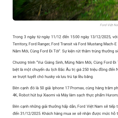
Ford Việt Na
Trong 3 ngày từ ngày 11/12 đến 15:00 ngày 13/12/2025, vớ
Territory, Ford Ranger, Ford Transit và Ford Mustang Mach
Năm Mới, Cùng Ford Đi Tới”. Sự kiện rút thăm trúng thưởng sẽ
Chương trình “Vui Giáng Sinh, Mừng Năm Mới, Cùng Ford Đi T
biệt là một chuyến du lịch Bắc Âu trị giá 250 triệu đồng đế
xe trượt tuyết chó husky và lưu trú tại lều băng.
Bên cạnh đó là 50 giải Iphone 17 Promax, cùng hàng trăm ph
4K, Robot hút bụi Xiaomi và Máy làm sạch thực phẩm Hurom,..
Bên cạnh những giải thưởng hấp dẫn, Ford Việt Nam sẽ tiếp tục
đến 31/12/2025. Khách hàng mua xe sẽ nhận được mức hỗ trợ