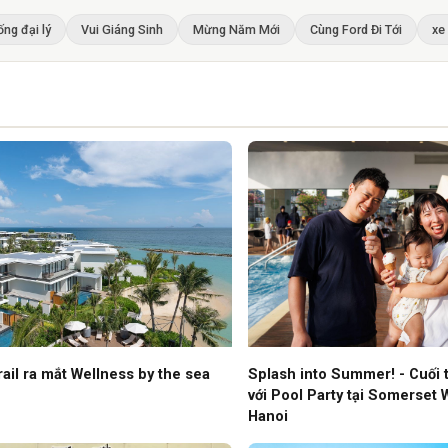
ống đại lý
Vui Giáng Sinh
Mừng Năm Mới
Cùng Ford Đi Tới
xe
Splash into Summer! - Cuối 
rail ra mắt Wellness by the sea
với Pool Party tại Somerset 
Hanoi