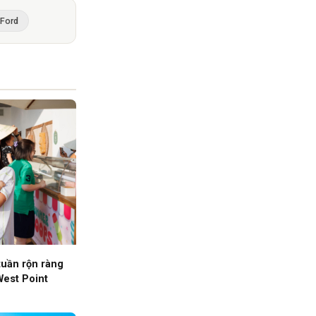
 Ford
tuần rộn ràng
West Point