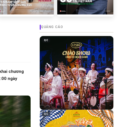
QUẢNG CÁO
QC
 khai chương
5:00 ngày
QC