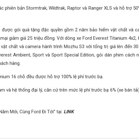
c phiên bản Stormtrak, Wildtrak, Raptor và Ranger XLS và hỗ trợ 50
n được gói quà tặng đặc quyền gồm 2 năm bảo hiểm vật chất và c
 mại giảm giá 25 triệu đồng. Với dòng xe Ford Everest Titanium 4x2
t chất và camera hành trình Mozhu S3 với tổng trị giá lên đến 30
verest Ambient, Sport và Sport Special Edition, gói dán phim cách 
hách hàng.
emium 16 chỗ đều được hỗ trợ 100% lệ phí trước bạ.
m và hệ thống đại lý, căn cứ trên mức lệ phí trước bạ 6% (xe bán tả
 Năm Mới, Cùng Ford Đi Tới” tại:
LINK