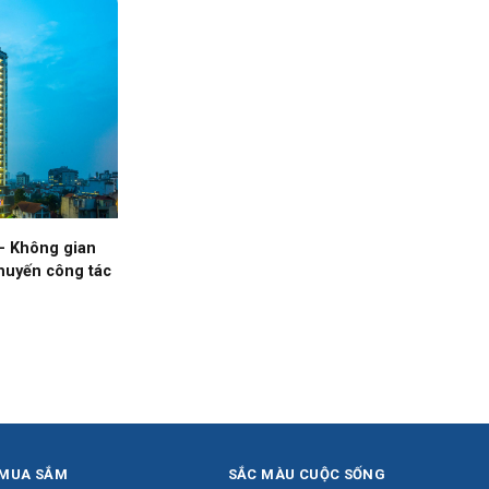
– Không gian
chuyến công tác
MUA SẮM
SẮC MÀU CUỘC SỐNG