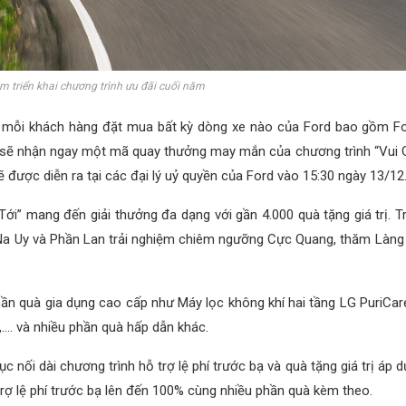
m triển khai chương trình ưu đãi cuối năm
i mỗi khách hàng đặt mua bất kỳ dòng xe nào của Ford bao gồm Fo
-E sẽ nhận ngay một mã quay thưởng may mắn của chương trình “Vui 
 được diễn ra tại các đại lý uỷ quyền của Ford vào 15:30 ngày 13/12
ới” mang đến giải thưởng đa dạng với gần 4.000 quà tặng giá trị. Tr
n Na Uy và Phần Lan trải nghiệm chiêm ngưỡng Cực Quang, thăm Làng 
ần quà gia dụng cao cấp như Máy lọc không khí hai tầng LG PuriCare,
.. và nhiều phần quà hấp dẫn khác.
 nối dài chương trình hỗ trợ lệ phí trước bạ và quà tặng giá trị áp 
 lệ phí trước bạ lên đến 100% cùng nhiều phần quà kèm theo.