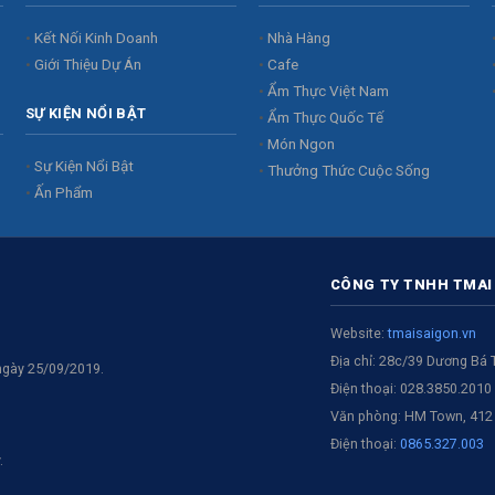
Kết Nối Kinh Doanh
Nhà Hàng
Giới Thiệu Dự Án
Cafe
Ẩm Thực Việt Nam
SỰ KIỆN NỔI BẬT
Ẩm Thực Quốc Tế
Món Ngon
Sự Kiện Nổi Bật
Thưởng Thức Cuộc Sống
Ấn Phẩm
CÔNG TY TNHH TMAI
Website:
tmaisaigon.vn
Địa chỉ: 28c/39 Dương Bá
ngày 25/09/2019.
Điện thoại: 028.3850.2010
Văn phòng: HM Town, 412 
Điện thoại:
0865.327.003
.