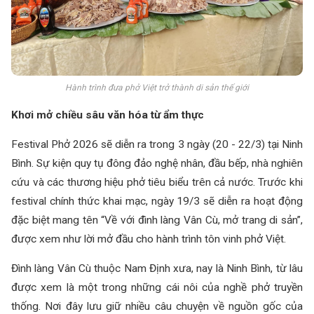
Hành trình đưa phở Việt trở thành di sản thế giới
Khơi mở chiều sâu văn hóa từ ẩm thực
Festival Phở 2026 sẽ diễn ra trong 3 ngày (20 - 22/3) tại Ninh
Bình. Sự kiện quy tụ đông đảo nghệ nhân, đầu bếp, nhà nghiên
cứu và các thương hiệu phở tiêu biểu trên cả nước. Trước khi
festival chính thức khai mạc, ngày 19/3 sẽ diễn ra hoạt động
đặc biệt mang tên “Về với đình làng Vân Cù, mở trang di sản”,
được xem như lời mở đầu cho hành trình tôn vinh phở Việt.
Đình làng Vân Cù thuộc Nam Định xưa, nay là Ninh Bình, từ lâu
được xem là một trong những cái nôi của nghề phở truyền
thống. Nơi đây lưu giữ nhiều câu chuyện về nguồn gốc của