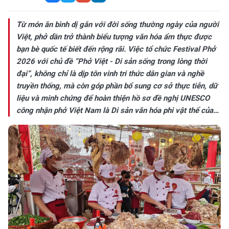
Từ món ăn bình dị gắn với đời sống thường ngày của người
Việt, phở dần trở thành biểu tượng văn hóa ẩm thực được
bạn bè quốc tế biết đến rộng rãi. Việc tổ chức Festival Phở
2026 với chủ đề “Phở Việt - Di sản sống trong lòng thời
đại”, không chỉ là dịp tôn vinh tri thức dân gian và nghề
truyền thống, mà còn góp phần bổ sung cơ sở thực tiễn, dữ
liệu và minh chứng để hoàn thiện hồ sơ đề nghị UNESCO
công nhận phở Việt Nam là Di sản văn hóa phi vật thể của
nhân loại.