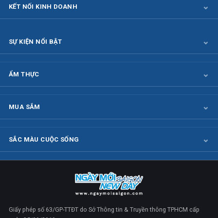
KẾT NỐI KINH DOANH
SỰ KIỆN NỔI BẬT
ẨM THỰC
MUA SẮM
SẮC MÀU CUỘC SỐNG
Giấy phép số 63/GP-TTĐT do Sở Thông tin & Truyền thông TPHCM cấp