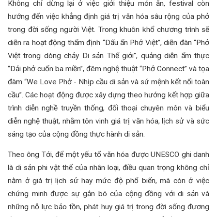
Không chỉ dừng lại ở việc giới thiệu món ăn, festival còn
hướng đến việc khẳng định giá trị văn hóa sâu rộng của phở
trong đời sống người Việt. Trong khuôn khổ chương trình sẽ
diễn ra hoạt động thẩm định “Dấu ấn Phở Việt”, diễn đàn “Phở
Việt trong dòng chảy Di sản Thế giới”, quảng diễn ẩm thực
“Dải phở cuốn ba miền”, đêm nghệ thuật “Phở Connect” và tọa
đàm “We Love Phở - Nhịp cầu di sản và sứ mệnh kết nối toàn
cầu”. Các hoạt động được xây dựng theo hướng kết hợp giữa
trình diễn nghề truyền thống, đối thoại chuyên môn và biểu
diễn nghệ thuật, nhằm tôn vinh giá trị văn hóa, lịch sử và sức
sáng tạo của cộng đồng thực hành di sản.
Theo ông Tới, để một yếu tố văn hóa được UNESCO ghi danh
là di sản phi vật thể của nhân loại, điều quan trọng không chỉ
nằm ở giá trị lịch sử hay mức độ phổ biến, mà còn ở việc
chứng minh được sự gắn bó của cộng đồng với di sản và
những nỗ lực bảo tồn, phát huy giá trị trong đời sống đương