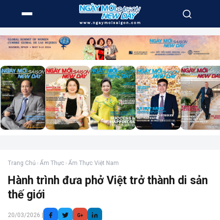
Trang Chủ
›
Ẩm Thực
›
Ẩm Thực Việt Nam
Hành trình đưa phở Việt trở thành di sản
thế giới
20/03/2026 |
G+