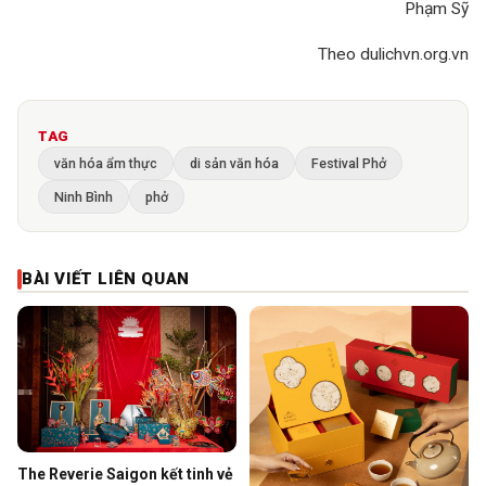
Phạm Sỹ
Theo dulichvn.org.vn
TAG
văn hóa ẩm thực
di sản văn hóa
Festival Phở
Ninh Bình
phở
BÀI VIẾT LIÊN QUAN
The Reverie Saigon kết tinh vẻ