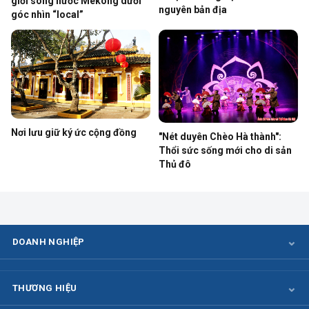
giới sông nước Mekong dưới
nguyên bản địa
góc nhìn “local”
Nơi lưu giữ ký ức cộng đồng
"Nét duyên Chèo Hà thành":
Thổi sức sống mới cho di sản
Thủ đô
DOANH NGHIỆP
THƯƠNG HIỆU