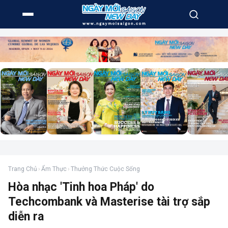
Trang Chủ
›
Ẩm Thực
›
Thưởng Thức Cuộc Sống
Hòa nhạc 'Tinh hoa Pháp' do
Techcombank và Masterise tài trợ sắp
diễn ra