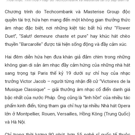
Chương trình do Techcombank và Masterise Group độc
quyền tài trợ, hứa hẹn mang đến một không gian thưởng thức
âm nhạc đặc biệt, nơi những kiệt tác bất hủ như "Flower
Duet”, "Salut! demeure chaste et pure" hay khúc hát chèo
thuyền "Barcarolle" được tái hiện sống động và đầy cảm xúc.
Hai đêm diễn hứa hẹn đưa khán giả đắm chìm trong những
không gian di sản âm nhạc đầy cảm hứng của những nhà hát
sang trọng tại Paris thế kỷ 19 dưới sự chỉ huy của nhạc
trưởng Victor Jacob – người từng nhận đề cử “Victoires de la
Musique Classique” – giải thưởng âm nhạc cổ điển danh giá
bậc nhất của nước Pháp. Ông cũng là “linh hồn” của nhiều tác
phẩm kinh điển, từng tham gia chỉ huy tại nhiều Nhà hát Opera
lớn ở Montpellier, Rouen, Versailles, Hồng Kông (Trung Quốc)
và Hà Nội.
Chỉ trong thời lượng 90 phút, hơn 55 nghệ sĩ quốc tế thuộc