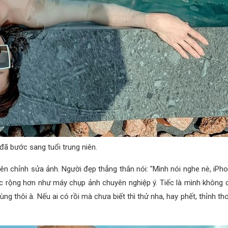
đã bước sang tuổi trung niên.
n chỉnh sửa ảnh. Người đẹp thẳng thắn nói: "Mình nói nghe nè, iPh
 rộng hơn như máy chụp ảnh chuyên nghiệp ý. Tiếc là mình không c
g thôi à. Nếu ai có rồi mà chưa biết thì thử nha, hay phết, thỉnh th