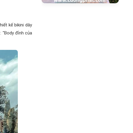
iết kế bikini dây
: "Body đỉnh của