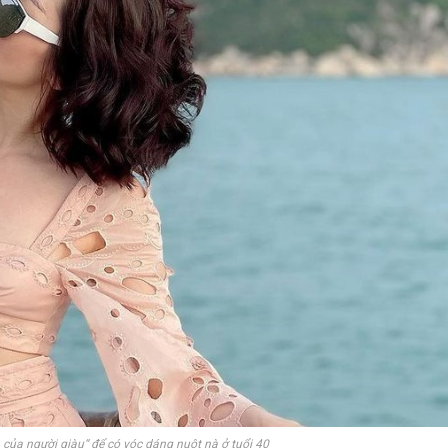
của người giàu“ để có vóc dáng nuột nà ở tuổi 40