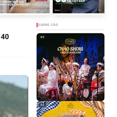
QUẢNG CÁO
 40
QC
QC