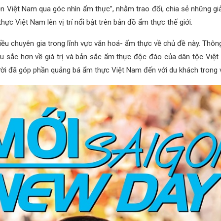
n Việt Nam qua góc nhìn ẩm thực”, nhằm trao đổi, chia sẻ những giả
ực Việt Nam lên vị trí nổi bật trên bản đồ ẩm thực thế giới.
hiều chuyên gia trong lĩnh vực văn hoá- ẩm thực về chủ đề này. Thô
sâu sắc hơn về giá trị và bản sắc ẩm thực độc đáo của dân tộc Việ
i đã góp phần quảng bá ẩm thực Việt Nam đến với du khách trong 