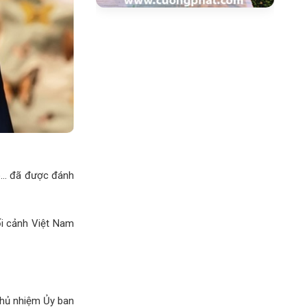
èo… đã được đánh
bối cảnh Việt Nam
Chủ nhiệm Ủy ban