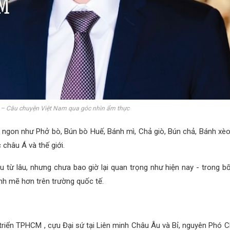
 – Câu chuyện Việt Nam qua góc nhìn ẩm thực
ngon như Phở bò, Bún bò Huế, Bánh mì, Chả giò, Bún chả, Bánh x
châu Á và thế giới.
ầu từ lâu, nhưng chưa bao giờ lại quan trọng như hiện nay - trong 
nh mẽ hơn trên trường quốc tế.
 triển TPHCM , cựu Đại sứ tại Liên minh Châu Âu và Bỉ, nguyên Phó 