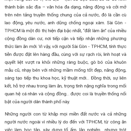
thành bản sắc địa – văn hóa đa dạng, năng động và cởi mở
trên nên tảng truyền thống chung của cả nước, đó là cần cù
lao động, yêu nước, anh dũng chống ngoại xâm. Sài Gòn -
TPHCM là một đô thị hiện đại bậc nhất, “đất làm ăn” của nhiều
cộng đồng dân cư, nơi tiếp cận và tiếp nhận những phương
thức làm ăn mới. Vì vậy, với người Sài Gòn - TPHCM, tính thực
tiễn được đặt lên hàng đầu, cùng với sự rạch ròi, linh hoạt và
quyết liệt vượt ra khỏi những ràng buộc, gò bó của khuôn
mẫu cũ, nhạy bén với những mầm mống tốt đẹp, năng động,
sáng tạo tiếp thu khoa học, kỹ thuật mới… Đồng thời, sự liên
kết, hỗ trợ nhau trong làm ăn, trọng tình nặng nghĩa trong mối
quan hệ cá nhân và cộng đồng… được coi là truyền thống nổi
bật của người dân thành phố này.
Những người con từ khắp mọi miền đất nước và cả những
người nước ngoài vì nhiều lý do đến với TPHCM, từ công ăn
việc làm, học tập, xây dựng tổ ấm, lập nghiệp... nhưng trót