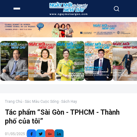
Trang Chủ
›
Sắc Màu Cuộc Sống
›
Sách Hay
Tác phẩm “Sài Gòn - TPHCM - Thành
phố của tôi”
01/05/2025 |
G+