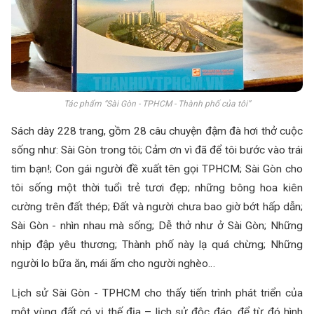
Tác phẩm “Sài Gòn - TPHCM - Thành phố của tôi”
Sách dày 228 trang, gồm 28 câu chuyện đậm đà hơi thở cuộc
sống như: Sài Gòn trong tôi; Cảm ơn vì đã để tôi bước vào trái
tim bạn!; Con gái người đề xuất tên gọi TPHCM; Sài Gòn cho
tôi sống một thời tuổi trẻ tươi đẹp; những bông hoa kiên
cường trên đất thép; Đất và người chưa bao giờ bớt hấp dẫn;
Sài Gòn - nhìn nhau mà sống; Dễ thở như ở Sài Gòn; Những
nhịp đập yêu thương; Thành phố này lạ quá chừng; Những
người lo bữa ăn, mái ấm cho người nghèo…
Lịch sử Sài Gòn - TPHCM cho thấy tiến trình phát triển của
một vùng đất có vị thế địa – lịch sử độc đáo, để từ đó hình