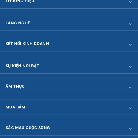
THƯƠNG HIỆU
LÀNG NGHỀ
KẾT NỐI KINH DOANH
SỰ KIỆN NỔI BẬT
ẨM THỰC
MUA SẮM
SẮC MÀU CUỘC SỐNG