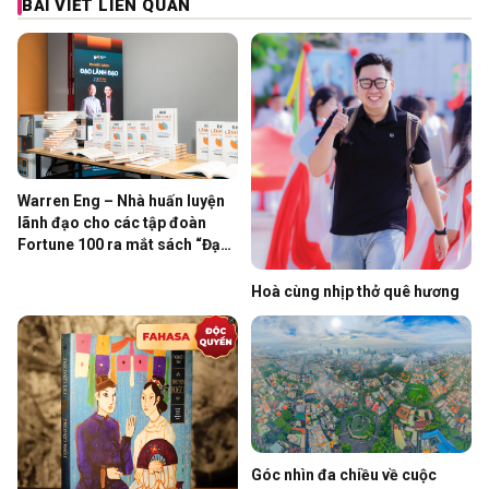
BÀI VIẾT LIÊN QUAN
Warren Eng – Nhà huấn luyện
lãnh đạo cho các tập đoàn
Fortune 100 ra mắt sách “Đạo
Lãnh Đ…
Hoà cùng nhịp thở quê hương
Góc nhìn đa chiều về cuộc