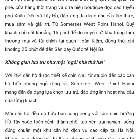
phê, cửa hàng thời trang và cửa hiệu boutique dọc các tuyến
phố Xuân Diệu và Tây Hồ, đáp ứng đa dạng nhu cầu ẩm thực,
mua sắm và giải trí. Từ Somerset West Point Hanoi, Quý
khách chỉ mất khoảng 15 phút để di chuyển tới khu trung tâm
thương mại và tài chính tại quận Hoàn Kiếm, đồng thời chỉ
khoảng 25 phút để đến Sân bay Quốc tế Nội Bài.
Không gian lưu trú như một “ngôi nhà thứ hai”
Với 284 căn hộ được thiết kế chỉn chu, từ studio đến các căn
hộ bốn phòng ngủ rộng rãi, Somerset West Point Hanoi
mang đến đa dạng lựa chọn lưu trú, đáp ứng linh hoạt nhu cầu
của từng khách.
Mỗi căn hộ đều sở hữu ban công riêng với tầm nhìn hướng
Hồ Tây hoặc toàn cảnh thành phố, tạo nên trải nghiệm sống
đúng chuẩn một khu căn hộ dịch vụ cao cấp tại Hà Nội.
Không gian được bài trí theo phong cách hiện đại, trang bị