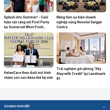
Nâng tầm sự kiện doanh
Splash into Summer! - Cuối
nghiệp cùng Novotel Saigpn
tuần rộn ràng với Pool Party
Centre
tại Somerset West Point
Hanoi
Trải nghiệm gói phòng ‘Sky
HelenCare theo đuổi mô hình
Stay with Credit’ tại Landmark
chăm sóc sức khỏe thế hệ mới
81
DOANH NGHIỆP