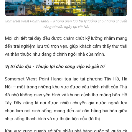
Somerset West Point Hanoi – Không gian lưu trú lý tưởng cho những chuyến
công tác dài ngày tại Hà Nội
Mọi chi tiết tại đây đều được chăm chút kỹ lưỡng nhằm mang
đến trải nghiệm lưu trú trọn vẹn, giúp khách cảm thấy thư thái
và thân thuộc như đang ở chính ngôi nhà của mình.
Vị trí đắc địa - Thuận lợi cho công việc và giải trí
Somerset West Point Hanoi tọa lạc tại phường Tây Hồ, Hà
Nội – một trong những khu vực được yêu thích nhất của Thủ
đô nhờ không gian yên bình và khung cảnh thơ mộng bên Hồ
Tây. Đây cũng là nơi được nhiều chuyên gia nước ngoài lựa
chọn làm nơi sinh sống, mang đến sự cân bằng hài hòa giữa
nhịp sống thanh bình và sự thuận tiện của đô thị.
Khu vực xung quanh sở hữu nhiều nhà hàng quốc tế, quán cà